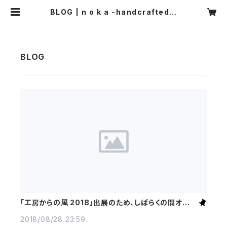
BLOG | n o k a -handcrafted n
atural clothing-
「工房からの風 2018」出展のため、しばらくの間オンラ
インショップをお休みさせていただきます
2018/08/28 23:59